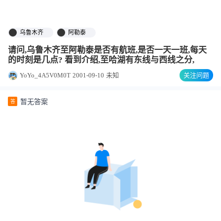
乌鲁木齐
阿勒泰
请问,乌鲁木齐至阿勒泰是否有航班,是否一天一班,每天
的时刻是几点? 看到介绍,至哈湖有东线与西线之分,
YoYo_4A5V0M0T
2001-09-10
未知
关注问题
暂无答案
答