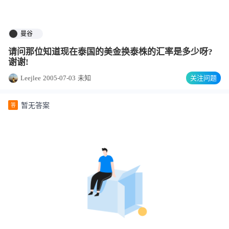
曼谷
请问那位知道现在泰国的美金换泰株的汇率是多少呀?
谢谢!
Leejlee
2005-07-03
未知
关注问题
暂无答案
答