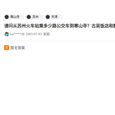
寒山寺
苏州
天津
请问从苏州火车站乘多少路公交车到寒山寺？古吴饭店和
hu****36
2005-07-03
未知
暂无答案
答