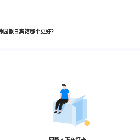
静园假日宾馆哪个更好？
同路人
正在赶来…