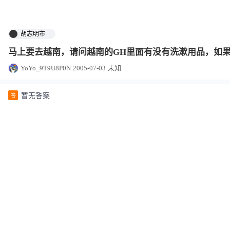
胡志明市
马上要去越南，请问越南的GH里面有没有洗漱用品，如
YoYo_9T9U8P0N
2005-07-03
未知
暂无答案
答