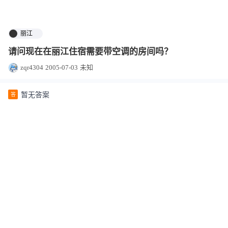
丽江
请问现在在丽江住宿需要带空调的房间吗？
zqr4304
2005-07-03
未知
暂无答案
答