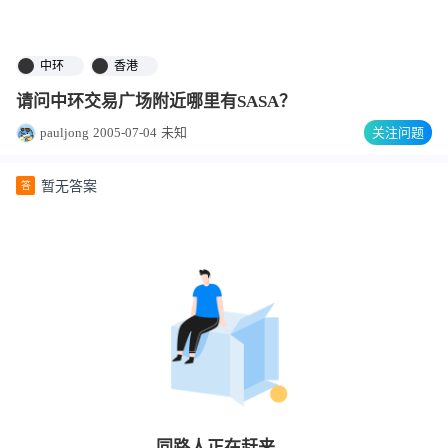
中环
香港
请问中环交易广场附近哪里有SASA？
pauljong
2005-07-04
未知
关注问题
暂无答案
答
同路人
正在赶来…