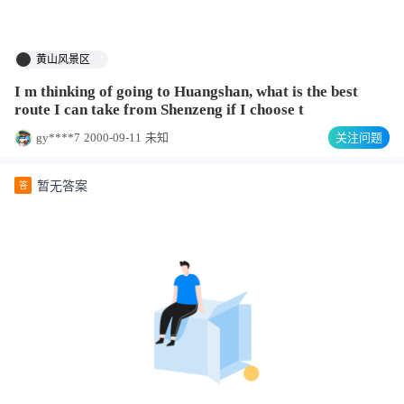
黄山风景区
I m thinking of going to Huangshan, what is the best
route I can take from Shenzeng if I choose t
gy****7
2000-09-11
未知
关注问题
暂无答案
答