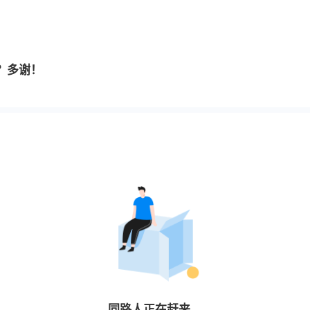
？多谢！
同路人
正在赶来…