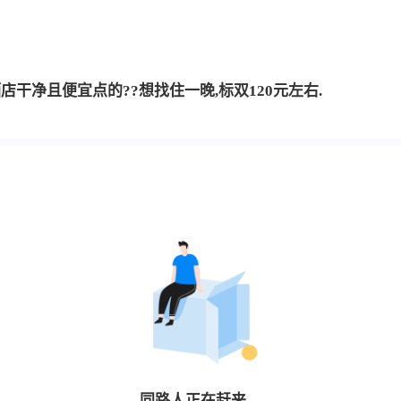
干净且便宜点的??想找住一晚,标双120元左右.
同路人
正在赶来…