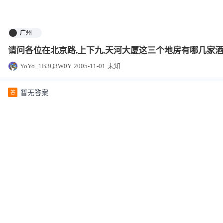
广州
请问各位在北京路,上下九,天河大厦这三个地房有哪几家酒店
YoYo_1B3Q3W0Y
2005-11-01
未知
暂无答案
答