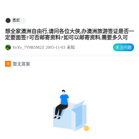
悉尼
想全家澳洲自由行,请问各位大侠,办澳洲旅游签证是否一
定要面签?可否邮寄资料?如可以邮寄资料,需要多久可
YoYo_7V9B5M2Z
2005-11-03
未知
关注问题
暂无答案
答