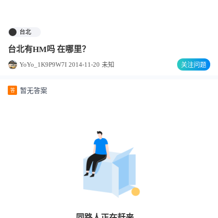
台北
台北有HM吗 在哪里？
YoYo_1K9P9W7I
2014-11-20
未知
关注问题
暂无答案
答
同路人
正在赶来…