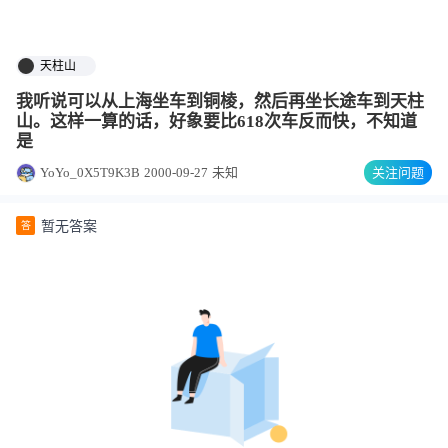
天柱山
我听说可以从上海坐车到铜棱，然后再坐长途车到天柱
山。这样一算的话，好象要比618次车反而快，不知道
是
YoYo_0X5T9K3B
2000-09-27
未知
关注问题
暂无答案
答