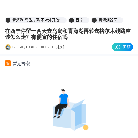
青海湖-鸟岛景区(不对外开放)
西宁
青海湖景区
在西宁停留一两天去鸟岛和青海湖再转去格尔木线路应
该怎么走？有便宜的住宿吗
bobofly1980
2000-07-01
未知
关注问题
暂无答案
答