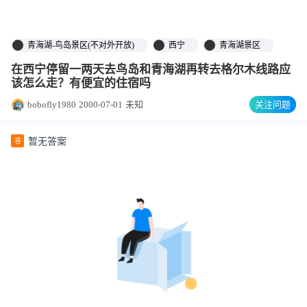
青海湖-鸟岛景区(不对外开放)
西宁
青海湖景区
在西宁停留一两天去鸟岛和青海湖再转去格尔木线路应
该怎么走？有便宜的住宿吗
bobofly1980
2000-07-01
未知
关注问题
暂无答案
答