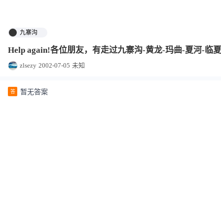
九寨沟
Help again!各位朋友，有走过九寨沟-黄龙-玛曲-夏
zlsezy
2002-07-05
未知
暂无答案
答