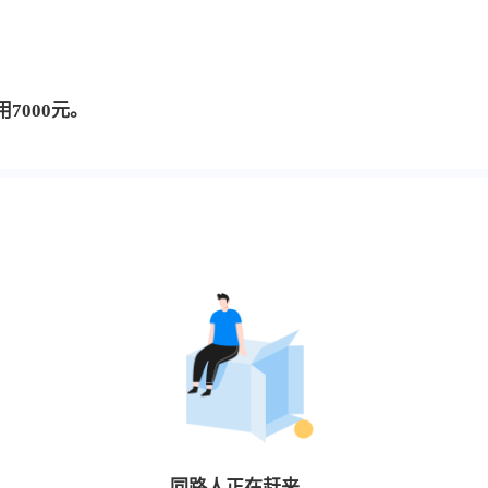
7000元。
同路人
正在赶来…