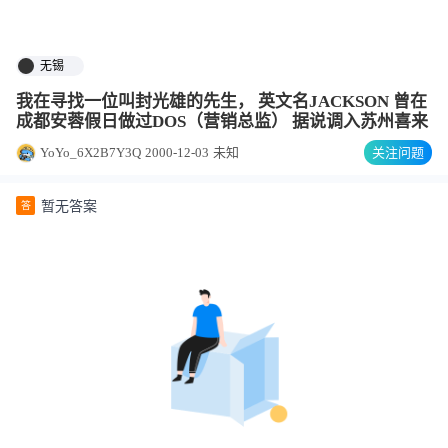
无锡
我在寻找一位叫封光雄的先生， 英文名JACKSON 曾在
成都安蓉假日做过DOS（营销总监） 据说调入苏州喜来
YoYo_6X2B7Y3Q
2000-12-03
未知
关注问题
暂无答案
答