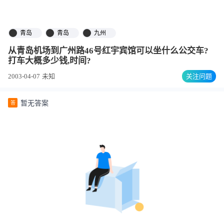
青岛
青岛
九州
从青岛机场到广州路46号红宇宾馆可以坐什么公交车?
打车大概多少钱,时间?
2003-04-07
未知
关注问题
暂无答案
答