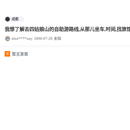
成都
我想了解去四姑娘山的自助游路线,从那儿坐车,时间,找旅馆
drea****way
2000-07-28
未知
暂无答案
答