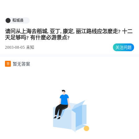
稻城县
请问从上海去稻城, 亚丁, 康定, 丽江路线应怎麽走? 十二
天足够吗? 有什麽必游景点?
2003-08-05
未知
关注问题
暂无答案
答