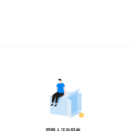
同路人
正在赶来…