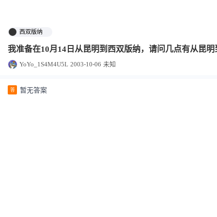
西双版纳
我准备在10月14日从昆明到西双版纳，请问几点有从昆
YoYo_1S4M4U5L
2003-10-06
未知
暂无答案
答