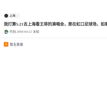
上海
我打算5.21去上海看王菲的演唱会，是在虹口足球场，
竹刻
2004-04-22
未知
暂无答案
答