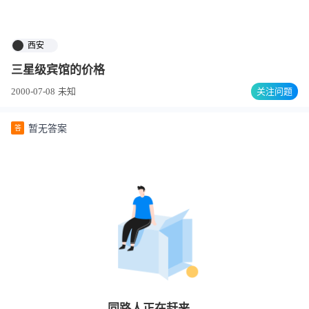
西安
三星级宾馆的价格
2000-07-08
未知
关注问题
暂无答案
答
同路人
正在赶来…