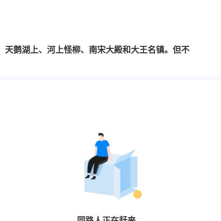
、天鹅湖上、河上怪柳、南宋大殿和大王名镇。但不
同路人
正在赶来…