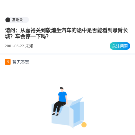
嘉峪关
请问：从嘉裕关到敦煌坐汽车的途中是否能看到悬臂长
城？车会停一下吗？
2001-06-22
未知
关注问题
暂无答案
答