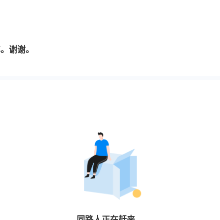
车。谢谢。
同路人
正在赶来…