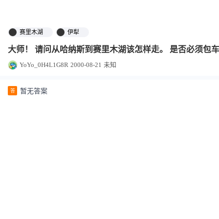
赛里木湖
伊犁
大师！ 请问从哈纳斯到赛里木湖该怎样走。 是否必须包
YoYo_0H4L1G8R
2000-08-21
未知
暂无答案
答