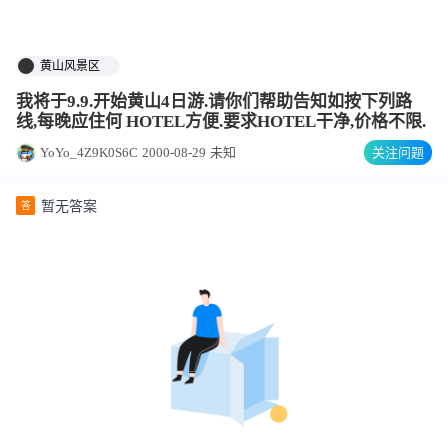
黄山风景区
我将于9.9.开始黄山4日游.请你们帮助告知如按下列路
线,每晚应住何 HOTEL方便.要求HOTEL干净,价格不限.
YoYo_4Z9K0S6C
2000-08-29
未知
关注问题
暂无答案
答