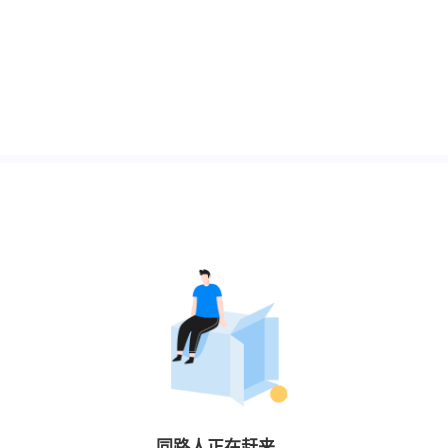
同路人
正在赶来…