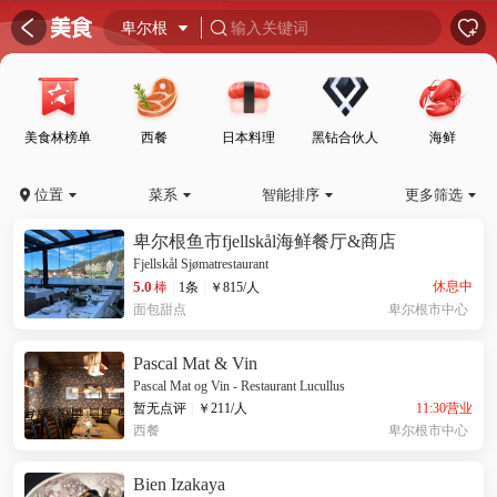
󰦎


卑尔根

输入关键词

美食林榜单
西餐
日本料理
黑钻合伙人
海鲜
位置
菜系
智能排序
更多筛选





卑尔根鱼市fjellskål海鲜餐厅&商店
Fjellskål Sjømatrestaurant
5.0
休息中
棒
|
1条
|
￥
815
/人
面包甜点
卑尔根市中心
Pascal Mat & Vin
Pascal Mat og Vin - Restaurant Lucullus
11:30营业
暂无点评
|
￥
211
/人
西餐
卑尔根市中心
Bien Izakaya