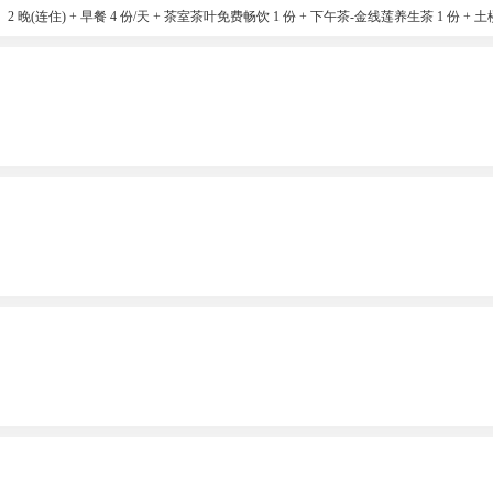
住) + 早餐 4 份/天 + 茶室茶叶免费畅饮 1 份 + 下午茶-金线莲养生茶 1 份 + 土楼农
 滑梯木马划船玩乐 1 份