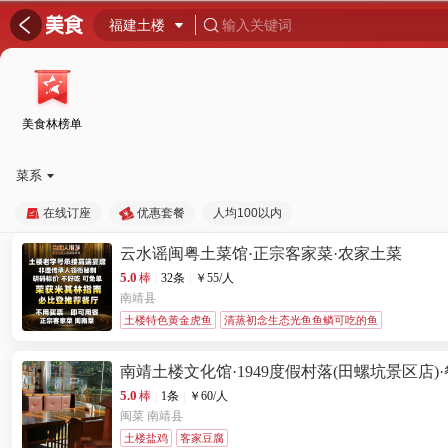
󰦎

福建土楼

输入关键词

美食林榜单
菜系

在线订座
优惠套餐
人均100以内
云水谣闽粤土菜馆·正宗客家菜·农家土菜
5.0
棒
|
32条
|
￥
55
/人
南靖县
土楼特色黄金虎鱼
清蒸初念生态光鱼鱼鳞可吃的鱼
南靖土楼文化馆·1949度假村落(田螺坑景区店)
5.0
棒
|
1条
|
￥
60
/人
闽菜
南靖县
土楼盐鸡
客家豆腐