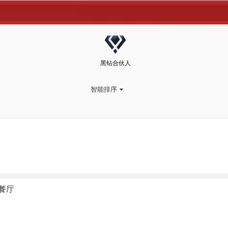
黑钻合伙人
智能排序

·餐厅