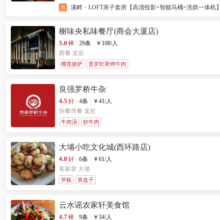
溪畔・LOFT亲子套房【高清投影+智能马桶+洗烘一体机】 2 晚(连
惠
私人旅行规划咨询服务 1 份 + 棋牌室两小时使用券 1 份 +
榭味央私味餐厅(商会大厦店)
5.0
棒
|
29条
|
￥
108
/人
西餐
龙岩
榴莲披萨
普罗旺斯烤牛肉
良强罗桥牛杂
4.5
好
|
4条
|
￥
41
/人
快餐简餐
龙岩
牛肉汤
炒牛肉
大埔小吃文化城(西环路店)
4.0
好
|
6条
|
￥
61
/人
客家菜
大埔
笋粄
算盘子
云水谣农家轩美食馆
4.7
棒
|
9条
|
￥
34
/人