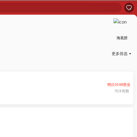

海底捞
更多筛选

明日10:00营业
书洋商圈