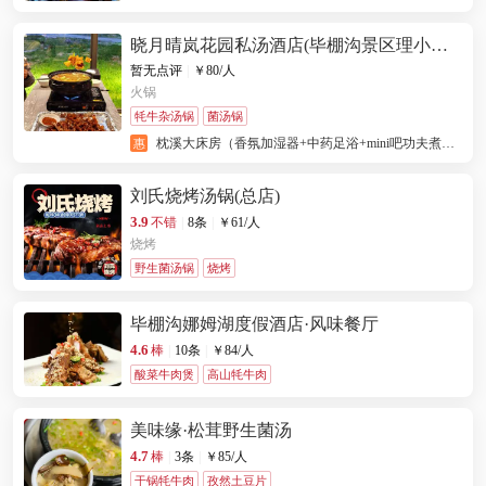
晓月晴岚花园私汤酒店(毕棚沟景区理小路
店)·餐厅
暂无点评
|
￥
80
/人
火锅
牦牛杂汤锅
菌汤锅
枕溪大床房（香氛加湿器+中药足浴+mini吧功夫煮
惠
茶） 2 晚(连住) + 早餐 1 份/天 + 毕棚沟景区免费接送
服务 1 份 + 下午茶 1 份 + 篝火晚会锅庄舞表演 1 份 +
刘氏烧烤汤锅(总店)
管家服务 1 份 + 迷你吧 1 份
3.9
不错
|
8条
|
￥
61
/人
烧烤
野生菌汤锅
烧烤
毕棚沟娜姆湖度假酒店·风味餐厅
4.6
棒
|
10条
|
￥
84
/人
酸菜牛肉煲
高山牦牛肉
美味缘·松茸野生菌汤
4.7
棒
|
3条
|
￥
85
/人
干锅牦牛肉
孜然土豆片