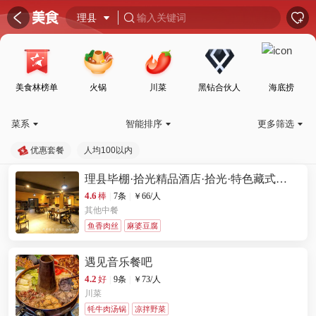
󰦎


理县

输入关键词

美食林榜单
火锅
川菜
黑钻合伙人
海底捞
菜系
智能排序
更多筛选



优惠套餐
人均100以内
理县毕棚·拾光精品酒店·拾光·特色藏式餐
厅
4.6
棒
|
7条
|
￥
66
/人
其他中餐
鱼香肉丝
麻婆豆腐
遇见音乐餐吧
4.2
好
|
9条
|
￥
73
/人
川菜
牦牛肉汤锅
凉拌野菜