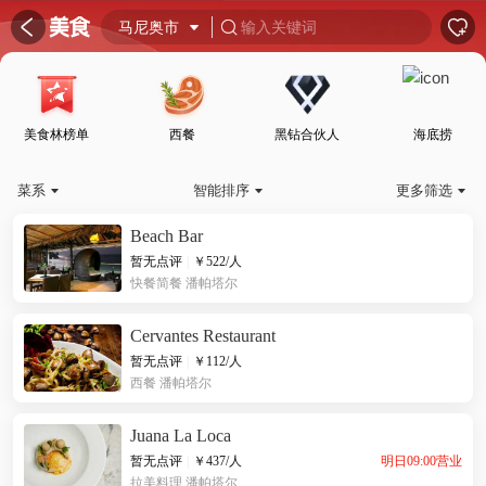
󰦎


马尼奥市

输入关键词

美食林榜单
西餐
黑钻合伙人
海底捞
菜系
智能排序
更多筛选



Beach Bar
暂无点评
|
￥
522
/人
快餐简餐
潘帕塔尔
Cervantes Restaurant
暂无点评
|
￥
112
/人
西餐
潘帕塔尔
Juana La Loca
明日09:00营业
暂无点评
|
￥
437
/人
拉美料理
潘帕塔尔