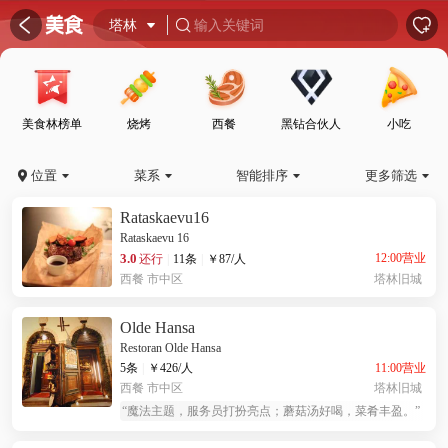
󰦎


塔林

输入关键词

美食林榜单
烧烤
西餐
黑钻合伙人
小吃
位置
菜系
智能排序
更多筛选





Rataskaevu16
Rataskaevu 16
3.0
12:00营业
还行
|
11条
|
￥
87
/人
西餐
市中区
塔林旧城
Olde Hansa
Restoran Olde Hansa
11:00营业
5条
|
￥
426
/人
西餐
市中区
塔林旧城
“
魔法主题，服务员打扮亮点；蘑菇汤好喝，菜肴丰盈。
”