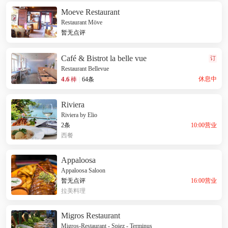
Moeve Restaurant
Restaurant Möve
暂无点评
Café & Bistrot la belle vue
订
Restaurant Bellevue
4.6
休息中
棒
|
64条
Riviera
Riviera by Elio
10:00营业
2条
西餐
Appaloosa
Appaloosa Saloon
16:00营业
暂无点评
拉美料理
Migros Restaurant
Migros-Restaurant - Spiez - Terminus