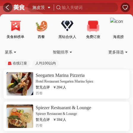
󰦎


施皮茨

输入关键词

美食林榜单
西餐
黑钻合伙人
免费订座
海底捞
菜系
智能排序
更多筛选



在线订座
人均100以内
Seegarten Marina Pizzeria
Hotel Restaurant Seegarten Marina Spiez
暂无点评
|
￥
204
/人
西餐
Spiezer Restuarant & Lounge
Spiezer Restaurant & Lounge
暂无点评
|
￥
184
/人
西餐