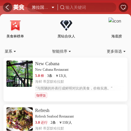
󰦎


雅拉国家公园

输入关键词

美食林榜单
黑钻合伙人
海底捞
菜系
智能排序
更多筛选



New Cabana
New Cabana Restaurant
5.0
棒
|
3条
|
￥
13
/人
海鲜
蒂瑟默哈拉默
“
与简陋的外表行成鲜明对比的美食，价格实惠。
”
咖喱饭
Refresh
Refresh Seafood Restaurant
3.0
还行
|
2条
|
￥
110
/人
海鲜
蒂瑟默哈拉默