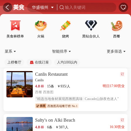
󰦎


华盛顿州

输入关键词

美食林榜单
火锅
烧烤
黑钻合伙人
西餐
菜系
智能排序
更多筛选



上榜餐厅
在线订座
人均100以内
Canlis Restaurant
订
Canlis
4.8
明日17:00营业
棒
|
15条
|
￥
935
/人
西餐
西雅图
“
精选当地食材展现西雅图真味
Cascade山脉夜色迷人
”
西雅图高端餐厅榜 No.1
Salty's on Alki Beach
订
4.8
16:30营业
棒
|
6条
|
￥
597
/人