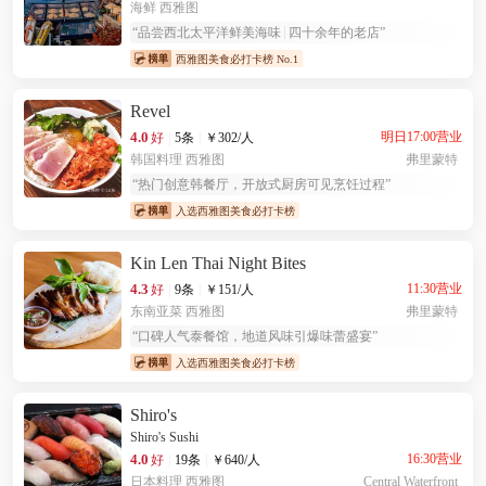
海鲜
西雅图
“
品尝西北太平洋鲜美海味
四十余年的老店
”
西雅图美食必打卡榜 No.1
Revel
4.0
明日17:00营业
好
|
5条
|
￥
302
/人
韩国料理
西雅图
弗里蒙特
“
热门创意韩餐厅，开放式厨房可见烹饪过程
”
入选西雅图美食必打卡榜
Kin Len Thai Night Bites
4.3
11:30营业
好
|
9条
|
￥
151
/人
东南亚菜
西雅图
弗里蒙特
“
口碑人气泰餐馆，地道风味引爆味蕾盛宴
”
入选西雅图美食必打卡榜
Shiro's
Shiro's Sushi
4.0
16:30营业
好
|
19条
|
￥
640
/人
日本料理
西雅图
Central Waterfront