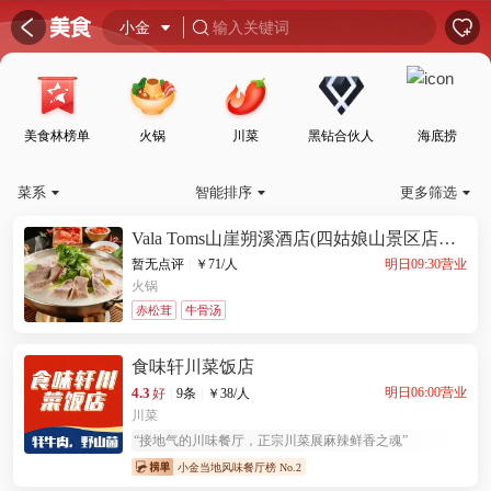
󰦎


小金

输入关键词

美食林榜单
火锅
川菜
黑钻合伙人
海底捞
菜系
智能排序
更多筛选



Vala Toms山崖朔溪酒店(四姑娘山景区店)·
梵拉图·牦牛肉特色汤锅(长坪沟店）
明日09:30营业
暂无点评
|
￥
71
/人
火锅
赤松茸
牛骨汤
食味轩川菜饭店
4.3
明日06:00营业
好
|
9条
|
￥
38
/人
川菜
“
接地气的川味餐厅，正宗川菜展麻辣鲜香之魂
”
小金当地风味餐厅榜 No.2