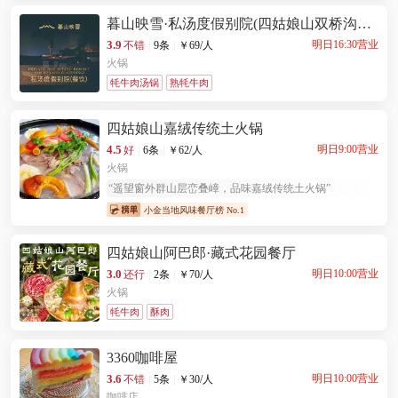
暮山映雪·私汤度假别院(四姑娘山双桥沟景
区店)·餐厅
3.9
明日16:30营业
不错
|
9条
|
￥
69
/人
火锅
牦牛肉汤锅
熟牦牛肉
四姑娘山嘉绒传统土火锅
4.5
明日9:00营业
好
|
6条
|
￥
62
/人
火锅
“
遥望窗外群山层峦叠嶂，品味嘉绒传统土火锅
”
小金当地风味餐厅榜 No.1
四姑娘山阿巴郎·藏式花园餐厅
3.0
明日10:00营业
还行
|
2条
|
￥
70
/人
火锅
牦牛肉
酥肉
3360咖啡屋
3.6
明日10:00营业
不错
|
5条
|
￥
30
/人
咖啡店