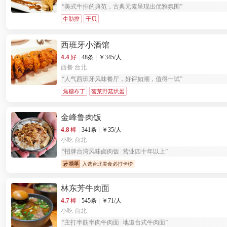
“
美式牛排的典范，古典元素呈现出优雅氛围
”
牛肋排
干贝
西班牙小酒馆
4.4
好
|
48条
|
￥
345
/人
西餐
台北
“
人气西班牙风味餐厅，好评如潮，值得一试
”
焦糖布丁
菠菜野菇烘蛋
金峰鲁肉饭
4.8
棒
|
341条
|
￥
35
/人
小吃
台北
“
招牌台湾风味卤肉饭
营业四十年以上
”
入选台北美食必打卡榜
林东芳牛肉面
4.7
棒
|
545条
|
￥
71
/人
小吃
台北
“
主打半筋半肉牛肉面
地道台式牛肉面
”