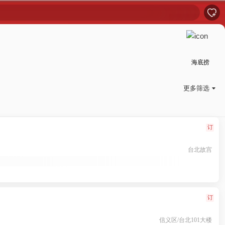

海底捞
更多筛选

订
台北故宫
订
信义区/台北101大楼