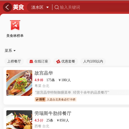
󰦎

淡水区

输入关键词

美食林榜单
菜系

上榜餐厅
在线订座
优惠套餐
人均100以内
故宫晶华
4.9
棒
|
175条
|
￥
180
/人
粤菜
台北
“
故宫晶华特制御膳菜单
经营十余年的品质餐厅
”
入选台北美食必打卡榜
劳瑞斯牛肋排餐厅
4.5
好
|
25条
|
￥
850
/人
西餐
台北