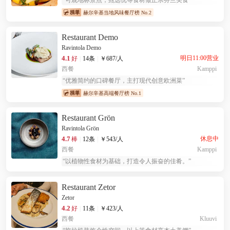
“
可观地标景点，甄选优等食材做正宗芬兰美食
”
赫尔辛基当地风味餐厅榜 No.2
Restaurant Demo
Ravintola Demo
4.1
明日11:00营业
好
|
14条
|
￥
687
/人
西餐
Kamppi
“
优雅简约的口碑餐厅，主打现代创意欧洲菜
”
赫尔辛基高端餐厅榜 No.1
Restaurant Grön
Ravintola Grön
4.7
休息中
棒
|
12条
|
￥
543
/人
西餐
Kamppi
“
以植物性食材为基础，打造令人振奋的佳肴。
”
Restaurant Zetor
Zetor
4.2
好
|
11条
|
￥
423
/人
西餐
Kluuvi