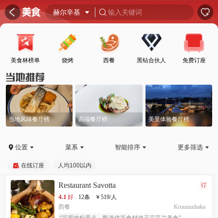
󰦎


赫尔辛基

输入关键词

美食林榜单
烧烤
西餐
黑钻合伙人
免费订座
当地风味餐厅榜
高端餐厅榜
美景体验餐厅榜
位置
菜系
智能排序
更多筛选





在线订座
人均100以内
Restaurant Savotta
订
4.1
好
|
12条
|
￥
519
/人
西餐
Kruununhaka