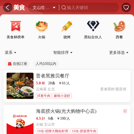
󰦎


文山壮族苗族自治州

输入关键词

美食林榜单
火锅
烧烤
黑钻合伙人
西餐
菜系
智能排序
更多筛选



在线订座
人均100以内
普者黑雅贝餐厅
5.0
棒
|
28条
|
￥
61
/人
云南菜
丘北
普者黑村/观音洞
洋葱牛肉
麻辣小龙虾
海底捞火锅(光大购物中心店)
订
4.5
好
|
6条
|
￥
100
/人
火锅
文山市
10佳-招牌大颗粒虾滑
10佳-捞派滑牛肉