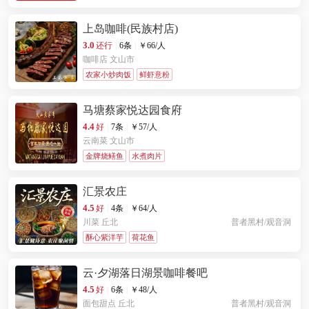
上岛咖啡(民族村店)
3.0
还行
|
6条
|
￥
66
/人
咖啡店
文山市
农家小炒肉饭
鲜虾意粉
马塘蔡家悦达园食府
4.4
好
|
7条
|
￥
57
/人
云南菜
文山市
金牌烧鳝鱼
水煮肉片
汇景农庄
4.5
好
|
4条
|
￥
64
/人
川菜
丘北
普者黑村/观音洞
酥心紫洋芋
荷花鱼
云·夕湖落日湖景咖啡餐吧
4.5
好
|
6条
|
￥
48
/人
面包甜点
丘北
普者黑村/观音洞