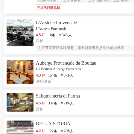
“
在戛纳海滩，一边享受美食，一边享无敌海景，悠然自得。
”
牛油果鲜虾色拉
L'Assiette Provencale
L'Assiette Provençale
4.5
好
|
10条
|
￥
343
/人
西餐
“
主打普罗旺斯风味菜肴，露天就餐可欣赏戛纳老港风景。
”
Auberge Provençale da Bouttau
Da Bouttau Auberge Provencale
4.3
好
|
154条
|
￥
373
/人
酒吧/酒馆
Salsamenteria di Parma
4.5
好
|
332条
|
￥
219
/人
西餐
BELLA STORIA
4.2
好
|
122条
|
￥
286
/人