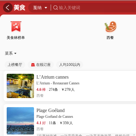
󰦎

戛纳

输入关键词

美食林榜单
西餐
菜系

上榜餐厅
在线订座
人均100以内
L’Atrium cannes
L’Atrium - Restaurant Cannes
4.6
棒
|
274条
|
￥
279
/人
西餐
Plage Goéland
Plage Goéland de Cannes
4.1
好
|
11条
|
￥
359
/人
西餐