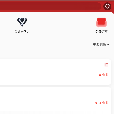

黑钻合伙人
免费订座
更多筛选

订
9:00营业
09:30营业