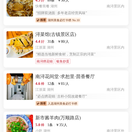
4.5
好
|
89条
|
￥
30
/人
快餐简餐
湖州
南浔景区内
“
招牌双浇面
多年老店经营风味
”
湖州美食必打卡榜 No.10
浔菜馆(古镇景区店)
4.4
好
|
31条
|
￥
80
/人
江浙菜
湖州
南浔景区内
“
精选当地新鲜食材，烹制正宗的浔菜
”
南浔绣花锦
银鱼炒蛋
南浔花间堂·求恕里·茴香餐厅
4.6
棒
|
12条
|
￥
81
/人
江浙菜
湖州
南浔景区内
“
必点绣花锦
古朴小院改建餐厅
”
入选湖州美食必打卡榜
新市酱羊肉(万顺路店)
5.0
棒
|
1条
|
￥
35
/人
小吃
湖州
南浔景区外