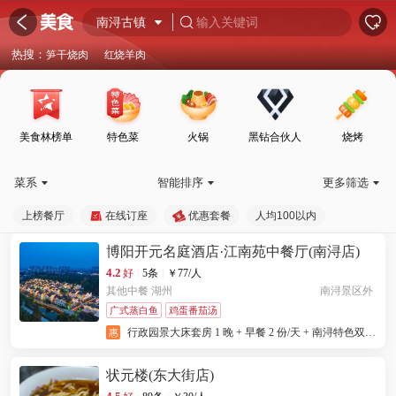
󰦎


南浔古镇

输入关键词

热搜：
笋干烧肉
红烧羊肉
美食林榜单
特色菜
火锅
黑钻合伙人
烧烤
菜系
智能排序
更多筛选



上榜餐厅
在线订座
优惠套餐
人均100以内
博阳开元名庭酒店·江南苑中餐厅(南浔店)
4.2
好
|
5条
|
￥
77
/人
其他中餐
湖州
南浔景区外
广式蒸白鱼
鸡蛋番茄汤
行政园景大床套房 1 晚 + 早餐 2 份/天 + 南浔特色双浇
惠
面 1 份 + 南浔夜宴门票两张 1 份 + 汉服体验一小时券
2 份
状元楼(东大街店)