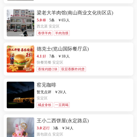
梁老大羊肉馆(南山商业文化街区店)
5.0
棒
|
5条
|
￥
65
/人
西北菜
安定区
卷饼羊肉
羊肉泡馍
德克士(览山国际餐厅店)
4.1
好
|
7条
|
￥
18
/人
快餐简餐
安定区
香辣鸡翅/2块
双层香酥炸鸡堡
窑见咖啡
暂无点评
|
￥
20
/人
安定区
橘皮拿铁
一豆两喝
王小二西饼屋(永定路店)
3.0
还行
|
3条
|
￥
34
/人
面包甜点
安定区