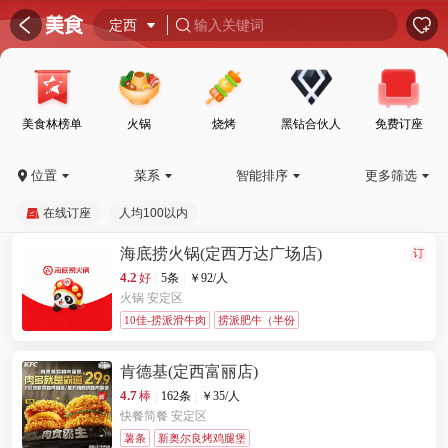
󰦎


定西

输入关键词

美食林榜单
火锅
烧烤
黑钻合伙人
免费订座
位置
菜系
智能排序
更多筛选





在线订座
人均100以内
海底捞火锅(定西万达广场店)
订
4.2
好
|
5条
|
￥
92
/人
火锅
安定区
10佳-捞派滑牛肉
捞派肥牛（半份
肯德基(定西富丽店)
4.7
棒
|
162条
|
￥
35
/人
快餐简餐
安定区
薯条
新奥尔良烤鸡腿堡