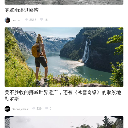
雾罩雨淋过峡湾
5565
18
laonian
美不胜收的挪威世界遗产，还有《冰雪奇缘》的取景地
勒罗斯
539
0
Norwaysbest