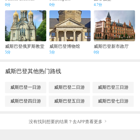
0
分
0
分
4.7
分
威斯巴登俄罗斯教堂
威斯巴登博物馆
威斯巴登新市政厅
5
分
5
分
0
分
威斯巴登
其他热门路线
威斯巴登
一
日游
威斯巴登
二
日游
威斯巴登
三
日游
威斯巴登
四
日游
威斯巴登
五
日游
威斯巴登
七
日游
没有找到想要的结果？去APP查看更多