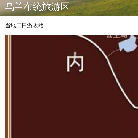
乌兰布统旅游区
当地
二
日游攻略