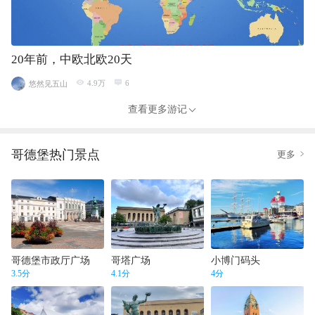
20年前，中欧北欧20天
4.9万
6
悠然见五山
查看更多游记
哥德堡
热门景点
更多
哥德堡市政厅广场
哥塔广场
小博门码头
3.5
分
4.1
分
4
分