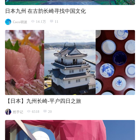
日本九州 在古韵长崎寻找中国文化
14.1万
11
Coco胡波
【日本】九州长崎-平户四日之旅
6518
20
然手记