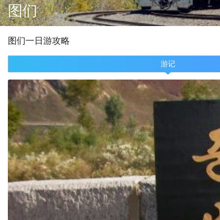
图们
图们
一
日游攻略
游记